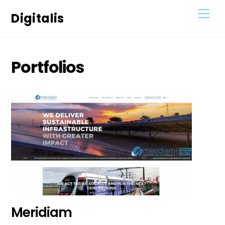
Skip
Men
Digitalis
to
content
Portfolios
Meridiam