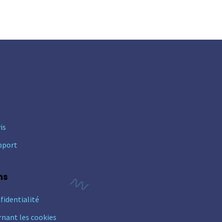
is
pport
ns
fidentialité
rnant les cookies