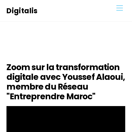
Skip
Men
Digitalis
to
content
17
AVRIL
2021
Zoom sur la transformation
digitale avec Youssef Alaoui,
membre du Réseau
"Entreprendre Maroc"