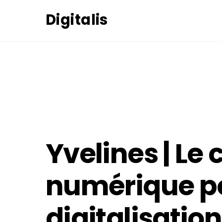
Skip
Digitalis
to
content
16
AVRIL
2021
Yvelines | Le
numérique po
digitalisati