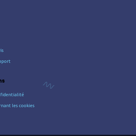
is
pport
ns
fidentialité
rnant les cookies