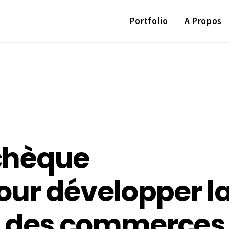
Portfolio
A Propos
 chèque
ur développer l
on des commerces