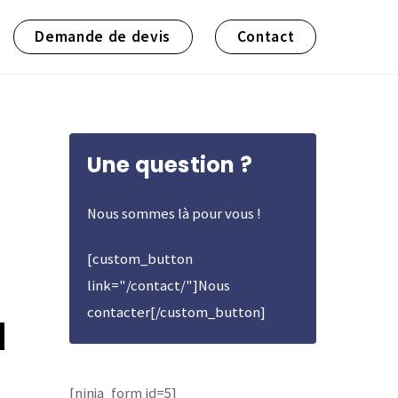
Demande de devis
Contact
Une question ?
Nous sommes là pour vous !
[custom_button
link="/contact/"]Nous
a
contacter[/custom_button]
[ninja_form id=5]