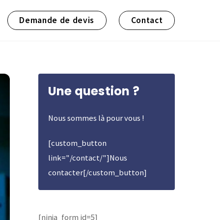
Demande de devis
Contact
Une question ?
Nous sommes là pour vous !
[custom_button
link="/contact/"]Nous
contacter[/custom_button]
[ninja_form id=5]