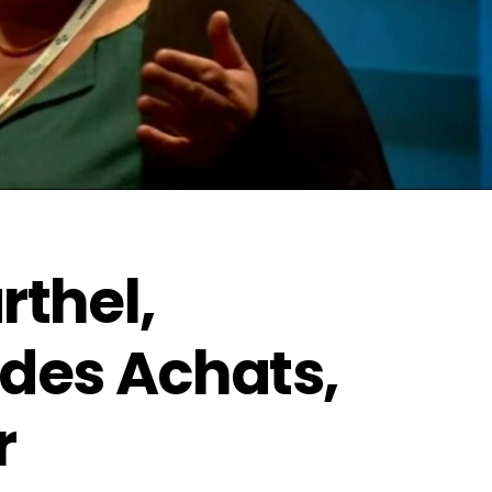
rthel,
des Achats,
r