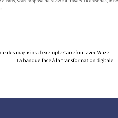
 à Paris, vous propose de revivre à travers 14 épisodes, le b
re …
le des magasins : l’exemple Carrefour avec Waze
La banque face à la transformation digitale