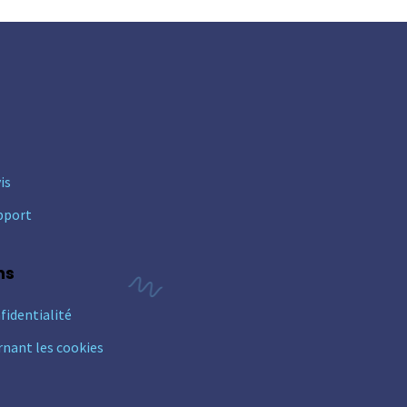
is
pport
ns
fidentialité
rnant les cookies