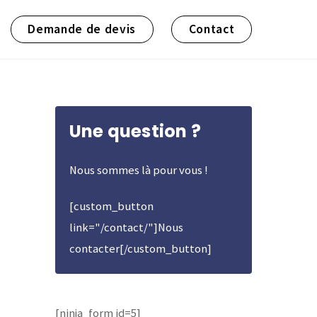
Demande de devis
Contact
Une question ?
Nous sommes là pour vous !
[custom_button
link="/contact/"]Nous
contacter[/custom_button]
[ninja_form id=5]