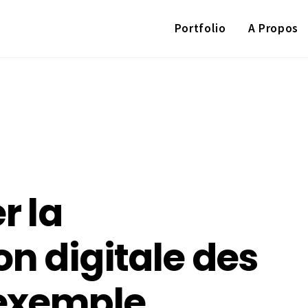
Portfolio
A Propos
 la
n digitale des
’exemple