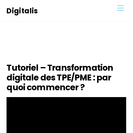
Skip
Men
Digitalis
to
content
17
JANVIER
2021
Tutoriel – Transformation
digitale des TPE/PME : par
quoi commencer ?