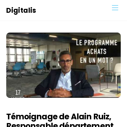
Skip
Men
Digitalis
to
content
17
JANVIER
2021
Témoignage de Alain Ruiz,
Responsable département