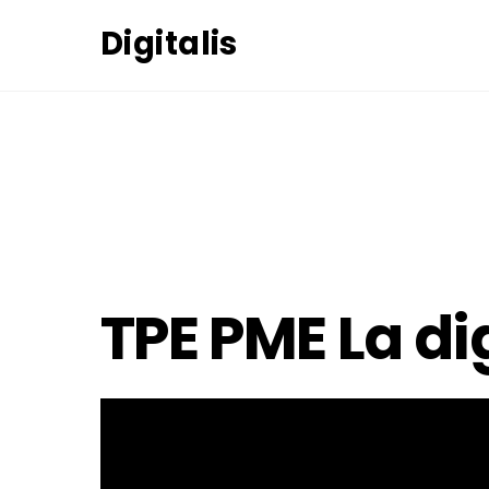
Skip
Digitalis
to
content
27
JANVIER
2021
TPE PME La di