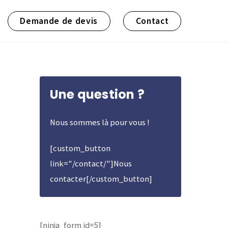
Demande de devis
Contact
Une question ?
Nous sommes là pour vous !
[custom_button
link="/contact/"]Nous
contacter[/custom_button]
[ninja_form id=5]