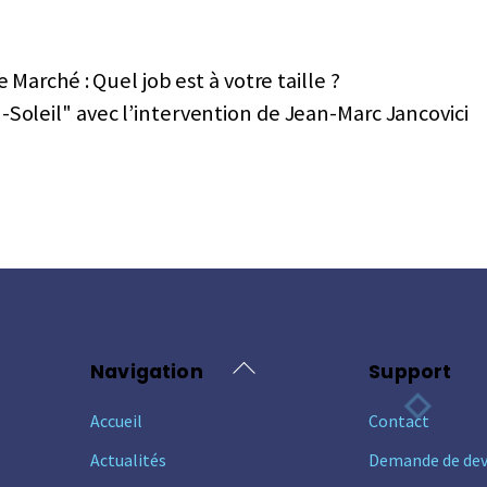
arché : Quel job est à votre taille ?
-Soleil" avec l’intervention de Jean-Marc Jancovici
Back
Navigation
Support
To
Accueil
Contact
Top
Actualités
Demande de dev