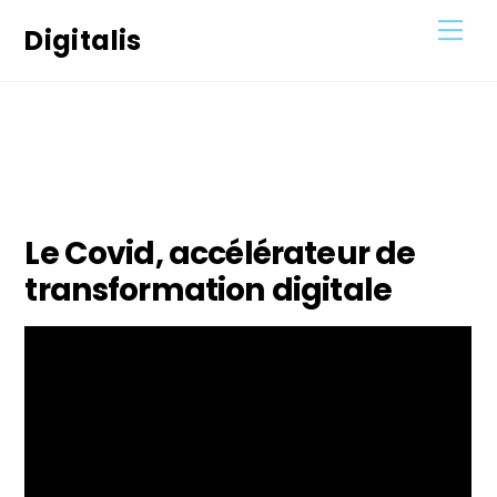
Skip
Men
Digitalis
to
content
4
NOVEMBRE
2021
Le Covid, accélérateur de
transformation digitale