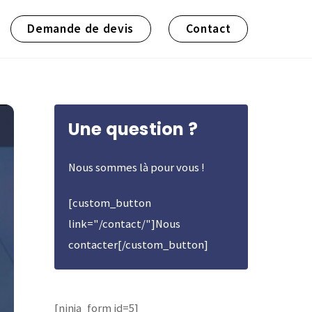
Demande de devis
Contact
Une question ?
Nous sommes là pour vous !
[custom_button
link="/contact/"]Nous
contacter[/custom_button]
[ninja_form id=5]