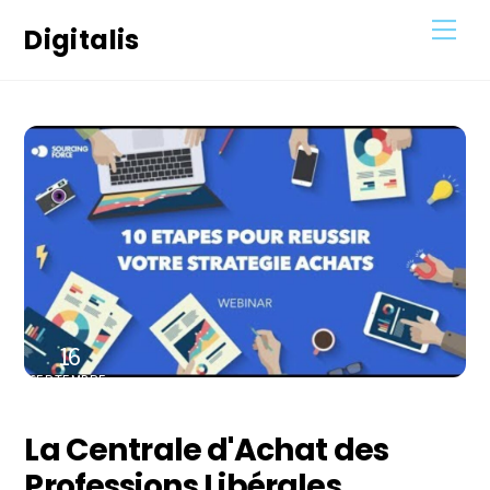
Skip
Men
Digitalis
to
content
16
SEPTEMBRE
2021
La Centrale d'Achat des
Professions Libérales