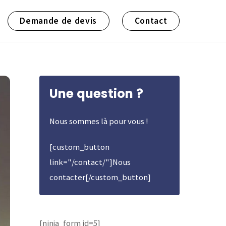
Demande de devis
Contact
Une question ?
Nous sommes là pour vous !
[custom_button
link="/contact/"]Nous
contacter[/custom_button]
[ninja_form id=5]