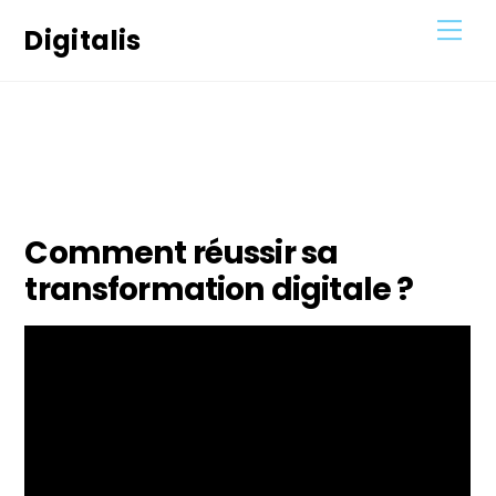
Skip
Men
Digitalis
to
content
6
MARS
2021
Comment réussir sa
transformation digitale ?