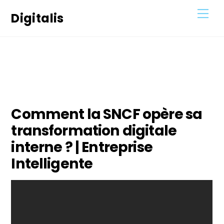
Skip
Men
Digitalis
to
content
12
JANVIER
2021
Comment la SNCF opère sa
transformation digitale
interne ? | Entreprise
Intelligente