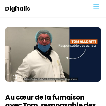
Skip
Men
Digitalis
to
content
13
JANVIER
2021
Au cœur de la fumaison
avec Tom, responsable des