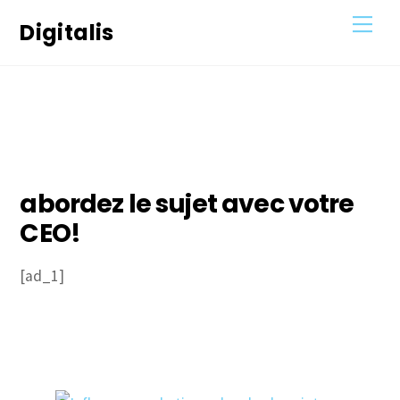
Skip
Men
Digitalis
to
content
25
JANVIER
2021
abordez le sujet avec votre
CEO!
[ad_1]