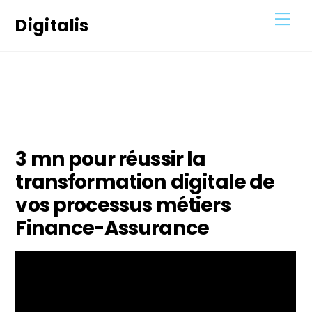
Skip
Men
Digitalis
to
content
25
JANVIER
2021
3 mn pour réussir la
transformation digitale de
vos processus métiers
Finance-Assurance