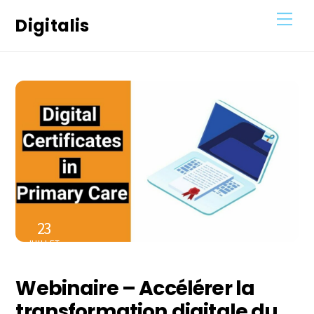
Skip
Men
Digitalis
to
content
23
JUILLET
2023
Webinaire – Accélérer la
transformation digitale du