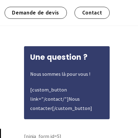
Demande de devis
Contact
Une question ?
Nous sommes là pour vous !
[custom_button
link="/contact/"]Nous
contacter[/custom_button]
d
[ninja_form id=5]