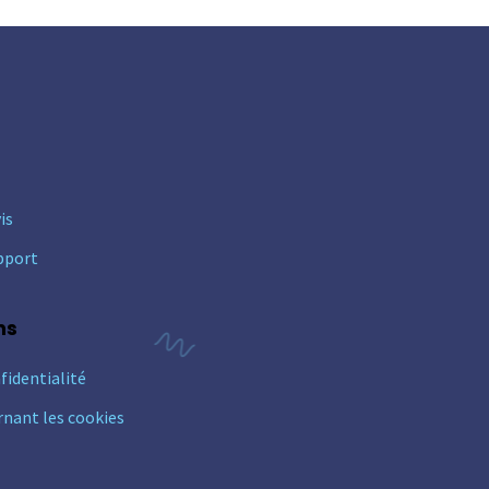
is
pport
ns
fidentialité
rnant les cookies