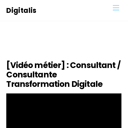
Skip
Men
Digitalis
to
content
28
OCTOBRE
2020
[Vidéo métier] : Consultant /
Consultante
Transformation Digitale