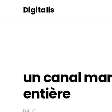
Skip
Digitalis
to
content
27
OCTOBRE
2020
un canal mar
entière
[ad_1]