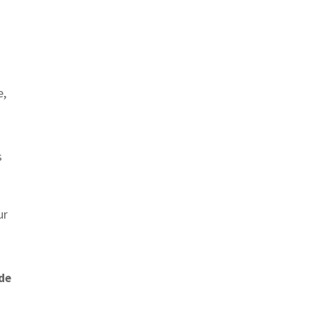
e,
s
ur
 de