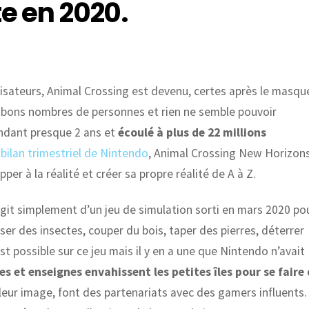
te en 2020.
lisateurs, Animal Crossing est devenu, certes après le masqu
e bons nombres de personnes et rien ne semble pouvoir
endant presque 2 ans et
écoulé à plus de 22 millions
u bilan trimestriel de Nintendo
, Animal Crossing New Horizon
per à la réalité et créer sa propre réalité de A à Z.
agit simplement d’un jeu de simulation sorti en mars 2020 po
asser des insectes, couper du bois, taper des pierres, déterrer
t possible sur ce jeu mais il y en a une que Nintendo n’avait
s et enseignes envahissent les petites îles pour se faire
 leur image, font des partenariats avec des gamers influents.