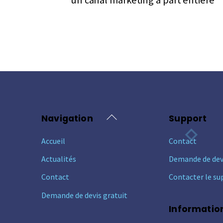
Back
Navigation
Support
To
Accueil
Contact
Top
Actualités
Demande de dev
Contact
Contacter le su
Demande de devis gratuit
Informatio