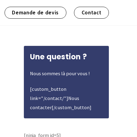
Demande de devis
Contact
Une question ?
Nous sommes là pour vous !
[custom_button
link="/contact/"]Nous
contacter[/custom_button]
[ninja_form id=5]