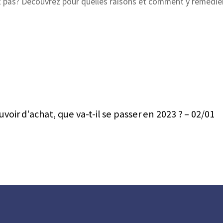
t pas? Découvrez pour quelles raisons et comment y remédier
uvoir d'achat, que va-t-il se passer en 2023 ? – 02/01