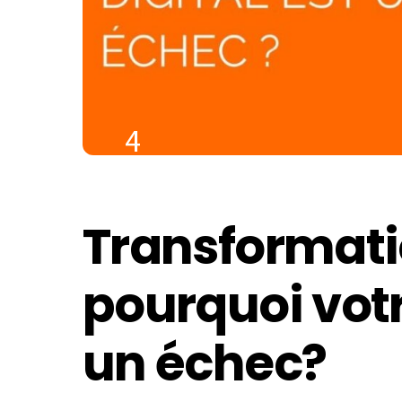
4
JANVIER
2023
Transformatio
pourquoi vot
un échec?