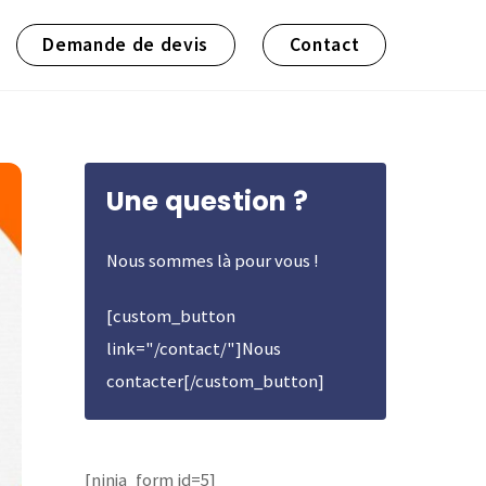
Demande de devis
Contact
Une question ?
Nous sommes là pour vous !
[custom_button
link="/contact/"]Nous
contacter[/custom_button]
[ninja_form id=5]