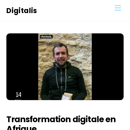
Skip
Men
Digitalis
to
content
14
MAI
2023
Transformation digitale en
Afrique