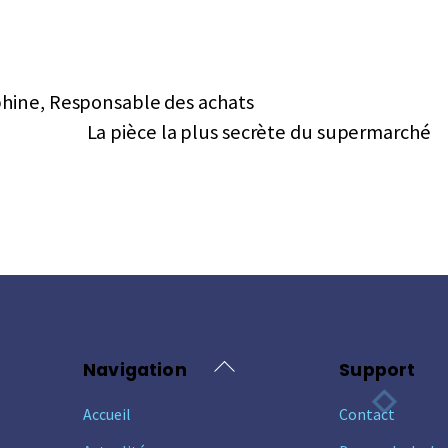
́phine, Responsable des achats
La pièce la plus secrète du supermarché
Back
Navigation
Support
To
Accueil
Contact
Top