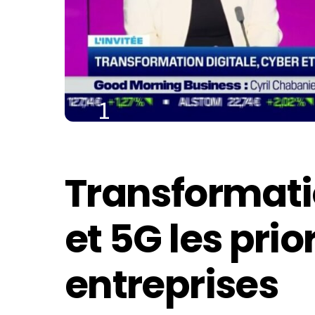
1
JUIN
2023
Transformatio
et 5G les prio
entreprises