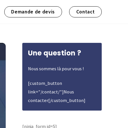
Demande de devis
Contact
Une question ?
Nous sommes là pour vous !
[custom_button
link="/contact/"]Nous
contacter[/custom_button]
[ninja_form id=5]