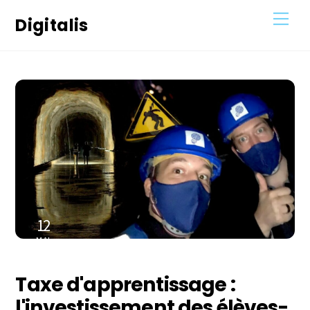
Skip
Men
Digitalis
to
content
12
MAI
2021
Taxe d'apprentissage :
l'investissement des élèves-