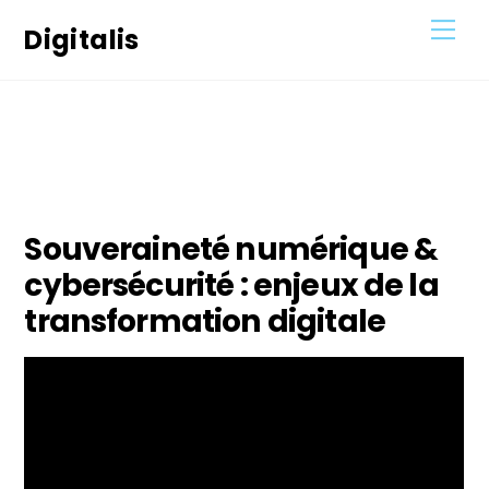
Skip
Men
Digitalis
to
content
11
JUILLET
2021
Souveraineté numérique &
cybersécurité : enjeux de la
transformation digitale