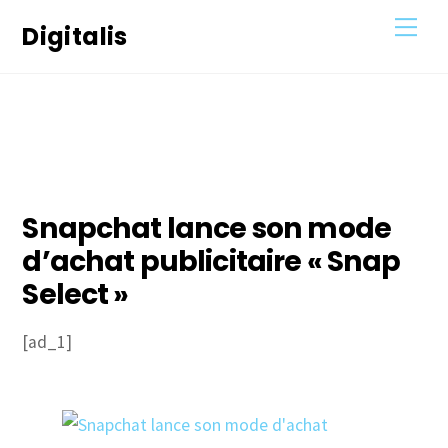
Skip
Men
Digitalis
to
content
22
OCTOBRE
2020
Snapchat lance son mode
d’achat publicitaire « Snap
Select »
[ad_1]