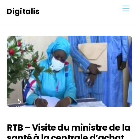
Skip
Men
Digitalis
to
content
5
MAI
2021
RTB – Visite du ministre de la
santé à la centrale d’achat