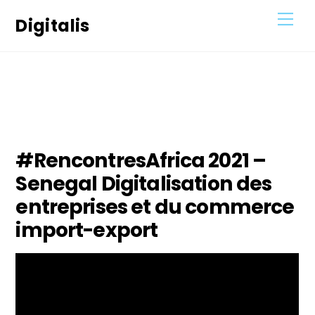
Skip
Men
Digitalis
to
content
21
JANVIER
2022
#RencontresAfrica 2021 –
Senegal Digitalisation des
entreprises et du commerce
import-export