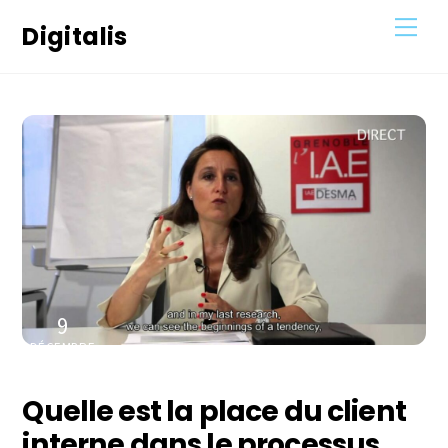
Skip
Men
Digitalis
to
content
9
DÉCEMBRE
2020
Quelle est la place du client
interne dans le processus