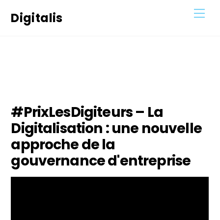
Skip
Men
Digitalis
to
content
20
FÉVRIER
2021
#PrixLesDigiteurs – La
Digitalisation : une nouvelle
approche de la
gouvernance d'entreprise