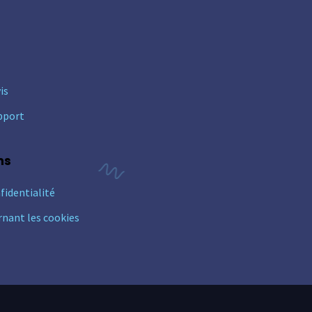
is
pport
ns
fidentialité
rnant les cookies