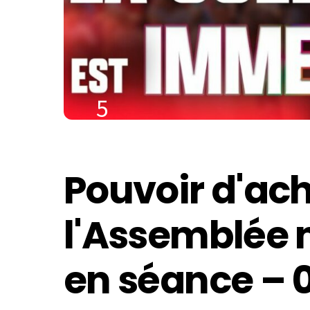
5
AOÛT
2022
Pouvoir d'ach
l'Assemblée n
en séance – 