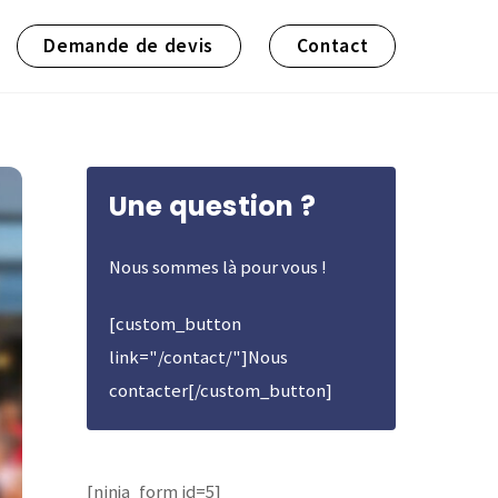
Demande de devis
Contact
Une question ?
Nous sommes là pour vous !
[custom_button
link="/contact/"]Nous
contacter[/custom_button]
[ninja_form id=5]