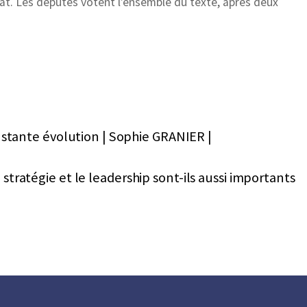
hat. Les députés votent l’ensemble du texte, après deux
tante évolution | Sophie GRANIER |
stratégie et le leadership sont-ils aussi importants