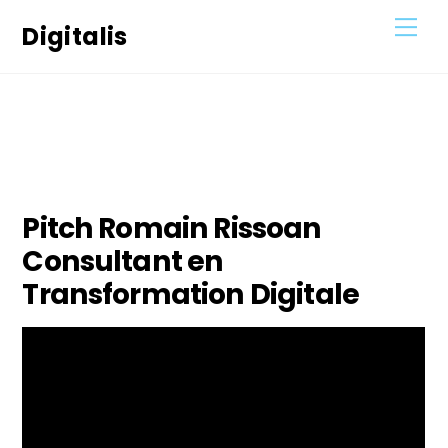
Skip
Men
Digitalis
to
content
4
FÉVRIER
2021
Pitch Romain Rissoan
Consultant en
Transformation Digitale