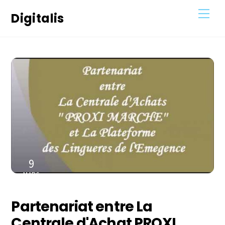
Skip
Men
Digitalis
to
content
9
MARS
2021
Partenariat entre La
Centrale d'Achat PROXI