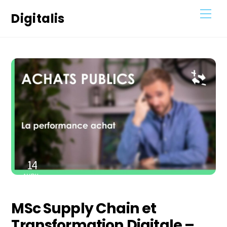
Skip
Men
Digitalis
to
content
14
AVRIL
2023
MSc Supply Chain et
Transformation Digitale –