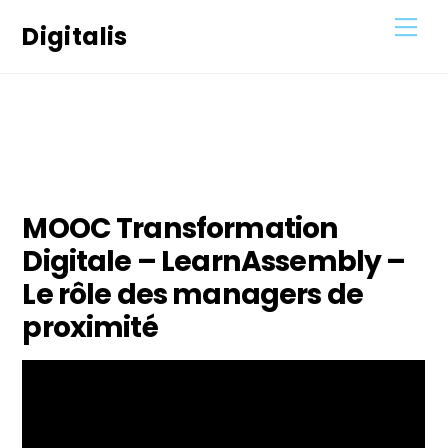
Skip
Men
Digitalis
to
content
28
AOÛT
2021
MOOC Transformation
Digitale – LearnAssembly –
Le rôle des managers de
proximité