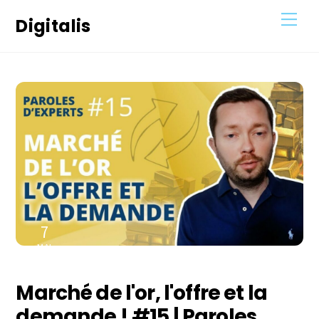
Skip
Men
Digitalis
to
content
7
MAI
2021
Marché de l'or, l'offre et la
demande ! #15 | Paroles