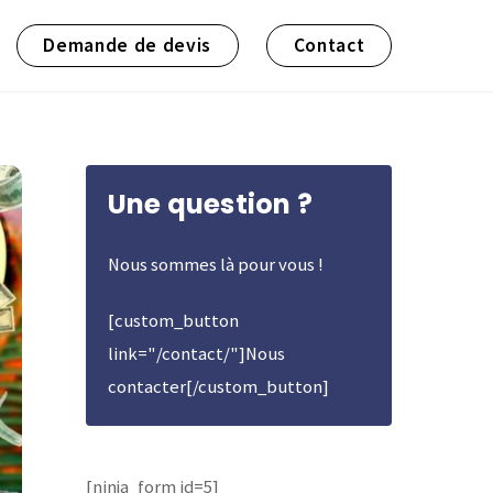
Demande de devis
Contact
Une question ?
Nous sommes là pour vous !
[custom_button
link="/contact/"]Nous
contacter[/custom_button]
[ninja_form id=5]