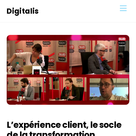
Skip
Men
Digitalis
to
content
17
MAI
2022
L’expérience client, le socle
de la transformation