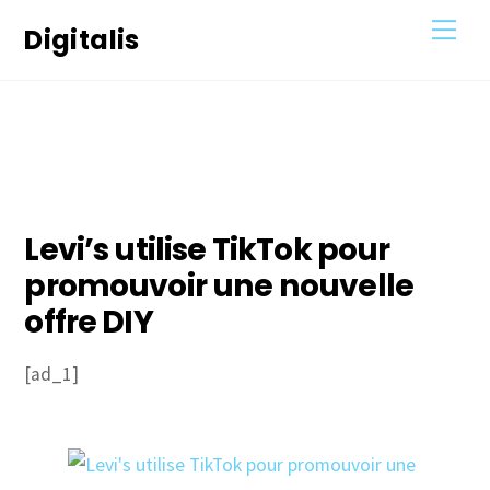
Skip
Men
Digitalis
to
content
22
OCTOBRE
2020
Levi’s utilise TikTok pour
promouvoir une nouvelle
offre DIY
[ad_1]