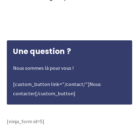
Une question ?
Nous sommes là pour vous !
[custom_button link="/contact/"]Nous
contacter[/custom_button]
[ninja_form id=5]