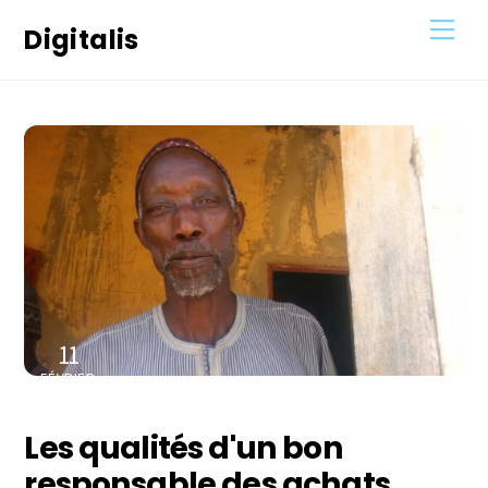
Skip
Men
Digitalis
to
content
11
FÉVRIER
2021
Les qualités d'un bon
responsable des achats