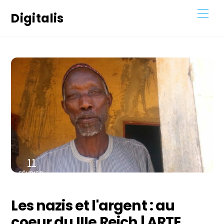
Skip
Men
Digitalis
to
content
11
FÉVRIER
2021
Les nazis et l'argent : au
coeur du IIIe Reich | ARTE