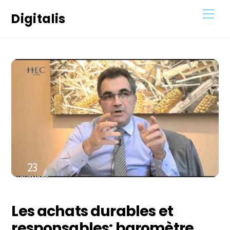
Skip
Men
Digitalis
to
content
23
NOVEMBRE
2020
Les achats durables et
responsables: baromètre