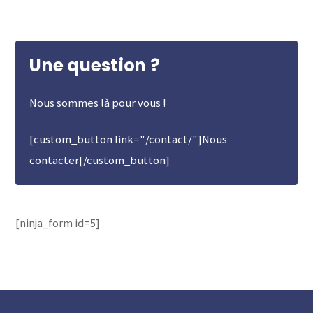
Une question ?
Nous sommes là pour vous !
[custom_button link="/contact/"]Nous
contacter[/custom_button]
[ninja_form id=5]