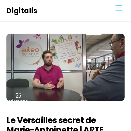
Skip
Men
Digitalis
to
content
25
DÉCEMBRE
2020
Le Versailles secret de
Marie-Antoinette | ARTE