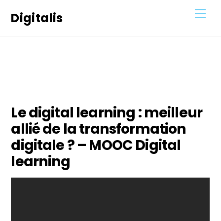
Skip
Men
Digitalis
to
content
12
AOÛT
2021
Le digital learning : meilleur
allié de la transformation
digitale ? – MOOC Digital
learning