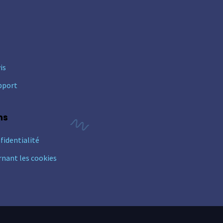
is
pport
ns
fidentialité
rnant les cookies