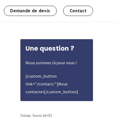
Demande de devis
Contact
Une question ?
Nous sommes là pour vous !
[custom_button
link="/contact/"]Nous
contacter[/custom_button]
[ninja_form id=5]