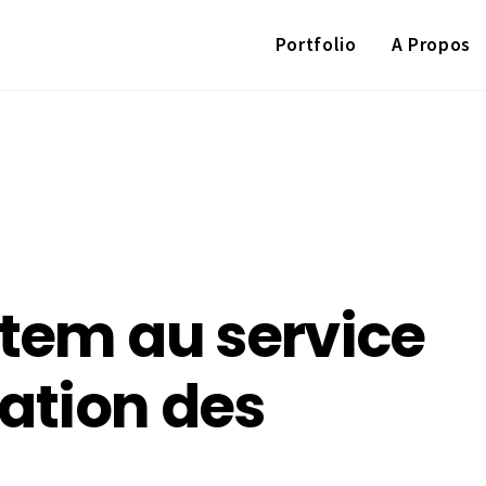
Portfolio
A Propos
stem au service
sation des