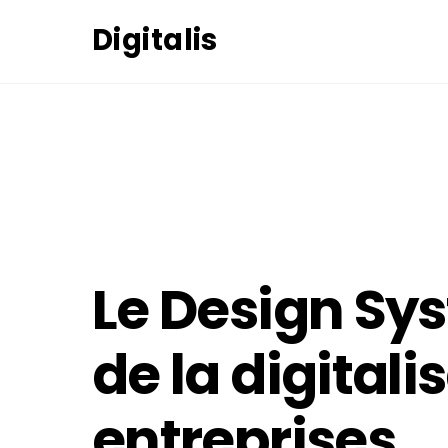
Skip
Digitalis
to
content
11
JANVIER
2021
Le Design Sy
de la digitali
entreprises