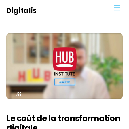
Skip
Men
Digitalis
to
content
28
FÉVRIER
2023
Le coût de la transformation
digitale