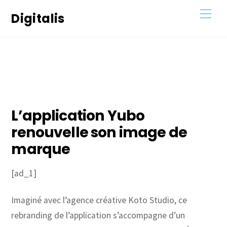
Skip
Men
Digitalis
to
content
21
AVRIL
2021
L’application Yubo
renouvelle son image de
marque
[ad_1]
Imaginé avec l’agence créative Koto Studio, ce
rebranding de l’application s’accompagne d’un