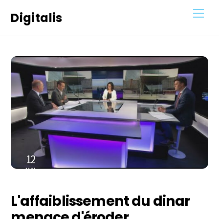
Skip
Men
Digitalis
to
content
12
MAI
2022
L'affaiblissement du dinar
menace d'éroder